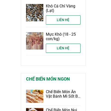
Khô Cá Chỉ Vàng
(Lạt)
LIÊN HỆ
Mực Khô (18 - 25
con/kg)
LIÊN HỆ
CHẾ BIẾN MÓN NGON
Chế Biến Món Ăn
Vặt Bánh Mì Sốt Bơ
Tỏi Tốt Cho Sức
Khỏe
Chế Biến Món Nui