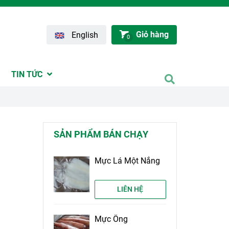
Giỏ hàng
English
0
TIN TỨC
SẢN PHẨM BÁN CHẠY
Mực Lá Một Nắng
LIÊN HỆ
Mực Ống