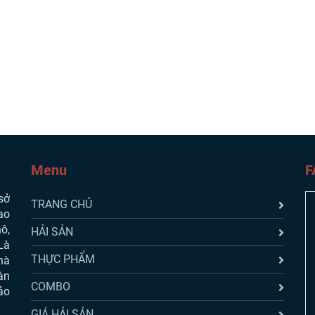
Menu
F
sở
TRANG CHỦ
ao
ô,
HẢI SẢN
Là
THỰC PHẨM
hà
àn
COMBO
ảo
GIÁ HẢI SẢN