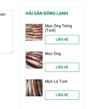
HẢI SẢN ĐÔNG LẠNH
Mực Ống Trứng
(Tươi)
LIÊN HỆ
Mực Ống
LIÊN HỆ
Mực Lá Tươi
LIÊN HỆ