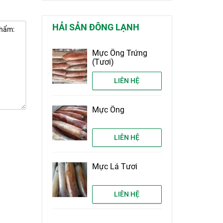
HẢI SẢN ĐÔNG LẠNH
Mực Ống Trứng
(Tươi)
LIÊN HỆ
Mực Ống
LIÊN HỆ
Mực Lá Tươi
LIÊN HỆ