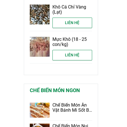
Khô Cá Chỉ Vàng
(Lạt)
LIÊN HỆ
Mực Khô (18 - 25
con/kg)
LIÊN HỆ
CHẾ BIẾN MÓN NGON
Chế Biến Món Ăn
Vặt Bánh Mì Sốt Bơ
Tỏi Tốt Cho Sức
Khỏe
Chế Biến Món Nui