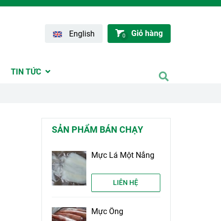
Giỏ hàng
English
0
TIN TỨC
SẢN PHẨM BÁN CHẠY
Mực Lá Một Nắng
LIÊN HỆ
Mực Ống