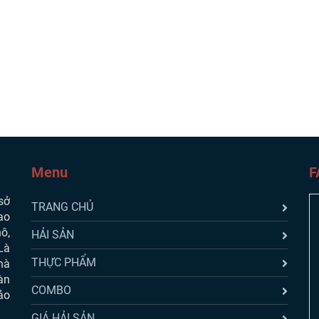
Menu
F
sở
TRANG CHỦ
ao
ô,
HẢI SẢN
Là
THỰC PHẨM
hà
àn
COMBO
ảo
GIÁ HẢI SẢN