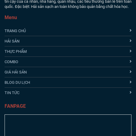
tin cậy của cá nhân, nhà hàng, quán nhậu, các tiểu thương bán lẻ trên toàn
quốc. Đặc biệt: Hải sản sạch an toàn không bảo quản bằng chất hóa học.
Menu
TRANG CHỦ
HẢI SẢN
THỰC PHẨM
COMBO
GIÁ HẢI SẢN
BLOG DU LỊCH
TIN TỨC
FANPAGE