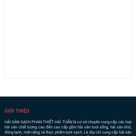
GIỚI THIỆU
HẢI SẢN SẠCH PHAN THIẾT
HẢI TUẤN là cơ sở chuyên cung cấp các loại
hải sản chất lượng cao đến cao cấp gồm hải sản tươi sống, hải sản khô,
đông lạnh, một nắng và thực phẩm tươi sạch. Là địa chỉ cung cấp hải sản