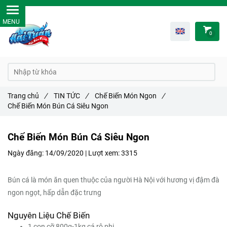
0
Trang chủ
/
TIN TỨC
/
Chế Biến Món Ngon
/
Chế Biến Món Bún Cá Siêu Ngon
Chế Biến Món Bún Cá Siêu Ngon
Ngày đăng:
14/09/2020 |
Lượt xem:
3315
Bún cá là món ăn quen thuộc của người Hà Nội với hương vị đậm đà
ngon ngọt, hấp dẫn đặc trưng
Nguyên Liệu Chế Biến
1 con cỡ 800g-1kg cá rô phi