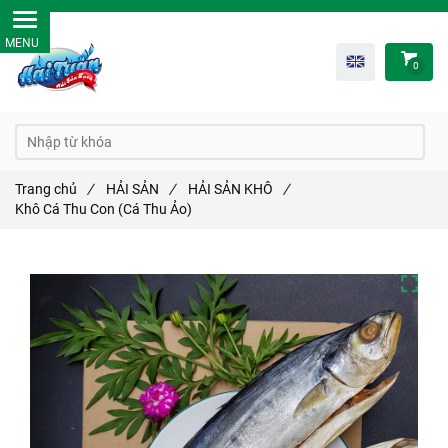
0
Trang chủ
/
HẢI SẢN
/
HẢI SẢN KHÔ
/
Khô Cá Thu Con (Cá Thu Ảo)