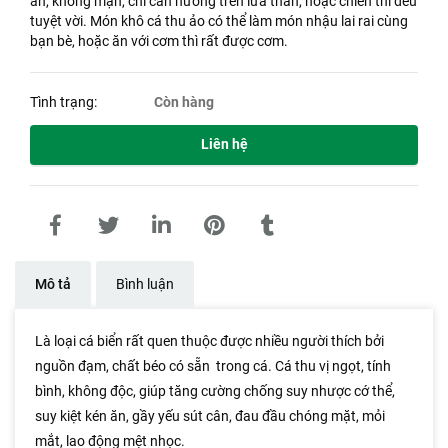
ăn, không mặn, chỉ cần nướng trên lửa than, hoặc chiên thì đều
tuyệt vời. Món khô cá thu ảo có thể làm món nhậu lai rai cùng
bạn bè, hoặc ăn với cơm thì rất được cơm.
Tình trạng:
Còn hàng
Liên hệ
Mô tả
Bình luận
Là loại cá biển rất quen thuộc được nhiều người thích bởi
nguồn đạm, chất béo có sẵn trong cá. Cá thu vị ngọt, tính
bình, không độc, giúp tăng cường chống suy nhược cớ thể,
suy kiệt kén ăn, gầy yếu sút cân, đau đầu chóng mặt, mỏi
mắt, lao động mệt nhọc.