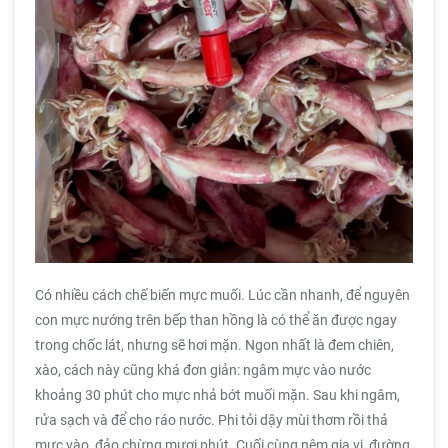
Có nhiều cách chế biến mực muối. Lúc cần nhanh, để nguyên
con mực nướng trên bếp than hồng là có thể ăn được ngay
trong chốc lát, nhưng sẽ hơi mặn. Ngon nhất là đem chiên,
xào, cách này cũng khá đơn giản: ngâm mực vào nước
khoảng 30 phút cho mực nhả bớt muối mặn. Sau khi ngâm,
rửa sạch và để cho ráo nước. Phi tỏi dậy mùi thơm rồi thả
mực vào, đảo chừng mươi phút. Cuối cùng nêm gia vị, đường,