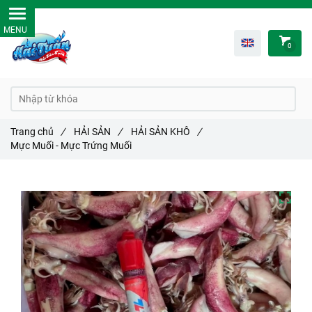
0
Trang chủ
/
HẢI SẢN
/
HẢI SẢN KHÔ
/
Mực Muối - Mực Trứng Muối