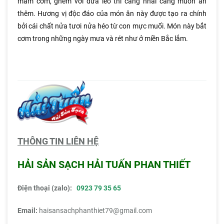
mâm cơm, ghém với dưa leo thì càng nhai càng muốn ăn
thêm. Hương vị độc đáo của món ăn này được tạo ra chính
bởi cái chất nửa tươi nửa héo từ con mực muối. Món này bắt
cơm trong những ngày mưa và rét như ở miền Bắc lắm.
THÔNG TIN LIÊN HỆ
HẢI SẢN SẠCH HẢI TUẤN PHAN THIẾT
Điện thoại (zalo):
0923 79 35 65
Email:
haisansachphanthiet79@gmail.com