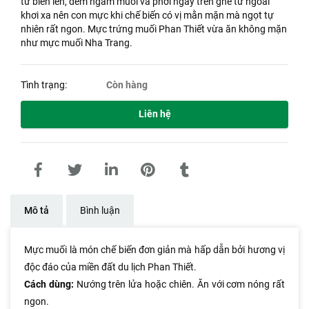
từ biển lên, đem ngâm muối và phơi ngay trên ghe từ ngoài
khơi xa nên con mực khi chế biến có vị mằn mặn mà ngọt tự
nhiên rất ngon. Mực trứng muối Phan Thiết vừa ăn không mặn
như mực muối Nha Trang.
Tình trạng:
Còn hàng
Liên hệ
Mô tả
Bình luận
Mực muối là món chế biến đơn giản mà hấp dẫn bởi hương vị
độc đáo của miền đất du lịch Phan Thiết.
Cách dùng:
Nướng trên lửa hoặc chiên. Ăn với cơm nóng rất
ngon.