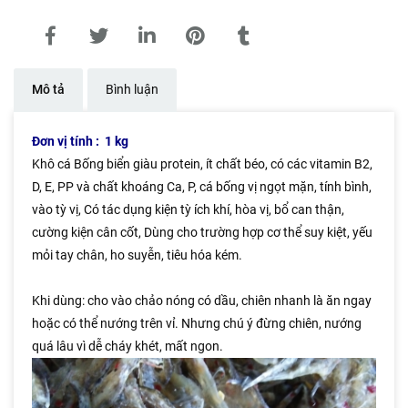
Mô tả
Bình luận
Đơn vị tính : 1 kg
Khô cá Bống biển giàu protein, ít chất béo, có các vitamin B2,
D, E, PP và chất khoáng Ca, P, cá bống vị ngọt mặn, tính bình,
vào tỳ vị, Có tác dụng kiện tỳ ích khí, hòa vị, bổ can thận,
cường kiện cân cốt, Dùng cho trường hợp cơ thể suy kiệt, yếu
mỏi tay chân, ho suyễn, tiêu hóa kém.
Khi dùng: cho vào chảo nóng có dầu, chiên nhanh là ăn ngay
hoặc có thể nướng trên vỉ. Nhưng chú ý đừng chiên, nướng
quá lâu vì dễ cháy khét, mất ngon.