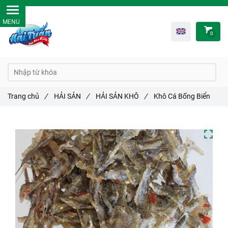
0
Trang chủ
/
HẢI SẢN
/
HẢI SẢN KHÔ
/
Khô Cá Bống Biển