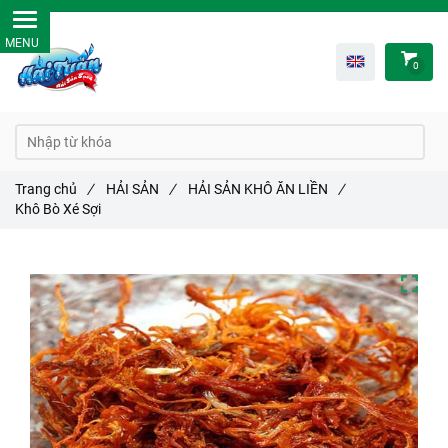
0
Trang chủ
/
HẢI SẢN
/
HẢI SẢN KHÔ ĂN LIỀN
/
Khô Bò Xé Sợi